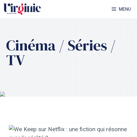
Aller
MENU
au
contenu
Cinéma / Séries /
TV