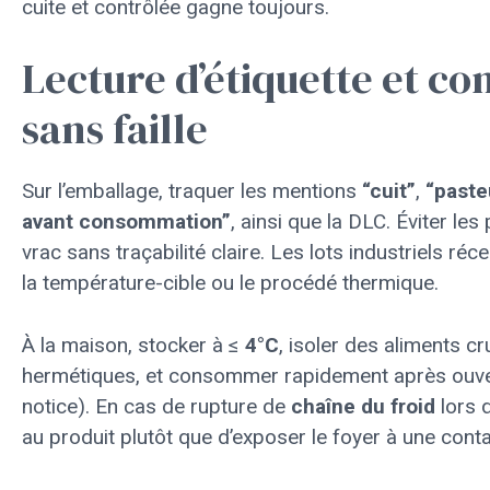
cuite et contrôlée gagne toujours.
Lecture d’étiquette et co
sans faille
Sur l’emballage, traquer les mentions
“cuit”
,
“paste
avant consommation”
, ainsi que la DLC. Éviter le
vrac sans traçabilité claire. Les lots industriels réc
la température-cible ou le procédé thermique.
À la maison, stocker à ≤
4°C
, isoler des aliments cr
hermétiques, et consommer rapidement après ouve
notice). En cas de rupture de
chaîne du froid
lors 
au produit plutôt que d’exposer le foyer à une cont