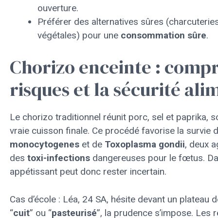
ouverture.
Préférer des alternatives sûres (charcuteries
végétales) pour une
consommation sûre
.
Chorizo enceinte : comp
risques et la sécurité ali
Le chorizo traditionnel réunit porc, sel et paprika,
vraie cuisson finale. Ce procédé favorise la survie 
monocytogenes
et de
Toxoplasma gondii
, deux 
des
toxi-infections
dangereuses pour le fœtus. Dans
appétissant peut donc rester incertain.
Cas d’école : Léa, 24 SA, hésite devant un plateau 
“
cuit
” ou “
pasteurisé
”, la prudence s’impose. Les