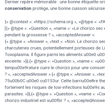
Dernier repère mémorable : une bonne étiquette or
conservation
protège, une bonne cuisson sécurise
{« @context »: »https://schema.org », »@type »: »F
[{« @type »: »Question », »name »: »Le chorizo sec 
pendant la grossesse ? », »acceptedAnswer »:
{« @type »: »Answer », »text »: »Non. Le chorizo se
charcuteries crues, potentiellement porteuses de Li
Toxoplasma. Il figure parmi les aliments u00e0 u00
enceinte. »}},{« @type »: »Question », »name »: »u00
tempu00e9rature cuire le chorizo pour une conso
? », »acceptedAnswer »:{« @type »: »Answer », »tex
75u00b0C u00e0 cu0153ur. Cette barriu00e8re th
fortement les risques de toxi-infections liu00e9s a
parasites. »}},{« @type »: »Question », »name »: »C
chorizo industriel est su00fbr ? », »acceptedAnswer