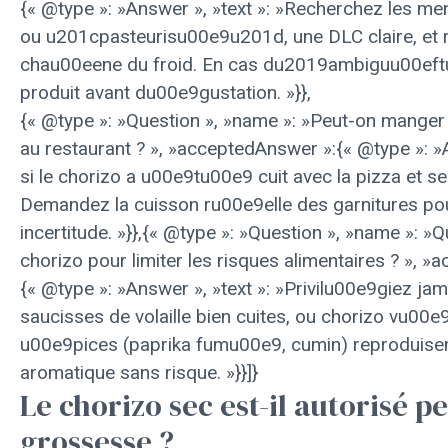
{« @type »: »Answer », »text »: »Recherchez les m
ou u201cpasteurisu00e9u201d, une DLC claire, et 
chau00eene du froid. En cas du2019ambiguu00eftu
produit avant du00e9gustation. »}},
{« @type »: »Question », »name »: »Peut-on manger
au restaurant ? », »acceptedAnswer »:{« @type »: »A
si le chorizo a u00e9tu00e9 cuit avec la pizza et se
Demandez la cuisson ru00e9elle des garnitures po
incertitude. »}},{« @type »: »Question », »name »: »Q
chorizo pour limiter les risques alimentaires ? », 
{« @type »: »Answer », »text »: »Privilu00e9giez jam
saucisses de volaille bien cuites, ou chorizo vu00
u00e9pices (paprika fumu00e9, cumin) reproduisen
aromatique sans risque. »}}]}
Le chorizo sec est-il autorisé p
grossesse ?