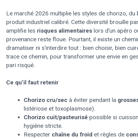
Le marché 2026 multiplie les styles de chorizo, du 
produit industriel calibré. Cette diversité brouille pa
amplifie les
risques alimentaires
lors d’un apéro ou
provenance reste floue. Pourtant, il existe un chemi
dramatiser ni s’interdire tout : bien choisir, bien cui
trace ce chemin, pour transformer une envie en gest
pari risqué.
Ce qu’il faut retenir
Chorizo cru/sec
à éviter pendant la
grosse
listériose et toxoplasmose).
Chorizo cuit/pasteurisé
possible si cuisso
hygiène stricte.
Respecter
chaîne du froid
et règles de
cons