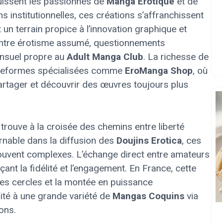
uissent les passionnés de
Manga Érotique
et de
 institutionnelles, ces créations s’affranchissent
 un terrain propice à l’innovation graphique et
, entre érotisme assumé, questionnements
ensuel propre au
Adult Manga Club
. La richesse de
lateformes spécialisées comme
EroManga Shop
, où
rtager et découvrir des œuvres toujours plus
 trouve à la croisée des chemins entre liberté
ournable dans la diffusion des
Doujins Erotica
, ces
uvent complexes. L’échange direct entre amateurs
çant la fidélité et l’engagement. En France, cette
des cercles et la montée en puissance
lité à une grande variété de
Mangas Coquins
via
ons.