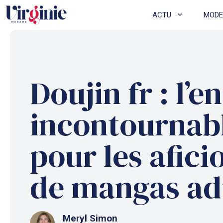
Aller
ACTU
MODE
au
contenu
Doujin fr : l’e
incontournab
pour les afic
de mangas ad
Meryl Simon