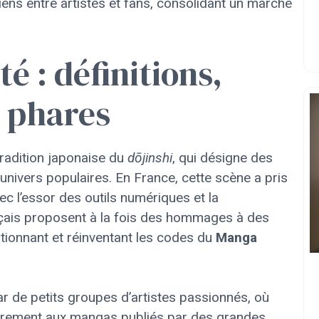
ens entre artistes et fans, consolidant un marché
té : définitions,
s phares
tradition japonaise du
dōjinshi
, qui désigne des
nivers populaires. En France, cette scène a pris
c l’essor des outils numériques et la
çais proposent à la fois des hommages à des
tionnant et réinventant les codes du
Manga
par de petits groupes d’artistes passionnés, où
trairement aux mangas publiés par des grandes