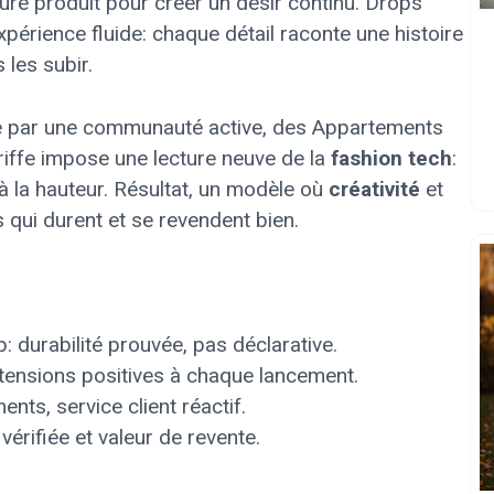
ture produit pour créer un désir continu. Drops
xpérience fluide: chaque détail raconte une histoire
 les subir.
tée par une communauté active, des Appartements
riffe impose une lecture neuve de la
fashion tech
:
ce à la hauteur. Résultat, un modèle où
créativité
et
 qui durent et se revendent bien.
p: durabilité prouvée, pas déclarative.
 tensions positives à chaque lancement.
ents, service client réactif.
é vérifiée et valeur de revente.