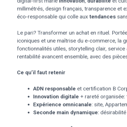
digital-first marie
innovation
,
durabilité
et cul
millimétrés, design français, transparence et e
éco-responsable qui colle aux
tendances
sans
Le pari? Transformer un achat en rituel. Por
iconiques et une maîtrise du e-commerce, la g
fonctionnalités utiles, storytelling clair, servi
rentabilité avancent ensemble, avec des pièces
Ce qu’il faut retenir
ADN responsable
et certification B Cor
Innovation digitale
+ rareté organisée:
Expérience omnicanale
: site, Appartem
Seconde main dynamique
: désirabilit